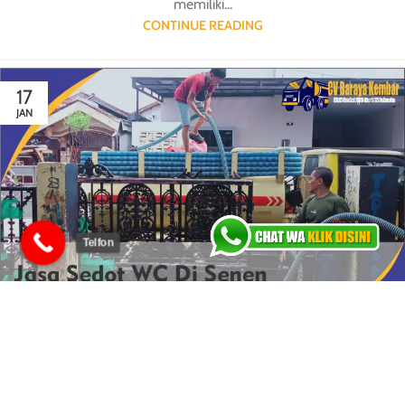
memiliki...
CONTINUE READING
17
JAN
Telfon
LAYANAN KAMI
Layanan Sedot WC dan Tinja Wilayah
Senen dan Sekitarnya
0
barayakembar23
Senen merupakan bagian dari Jakarta Pusat yang termasuk