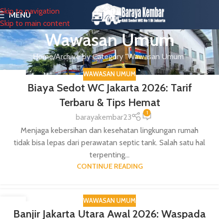
Skip to navigation
MENU
Skip to main content
Wawasan Umum
Home
Archive by Category "Wawasan Umum"
WAWASAN UMUM
05
Biaya Sedot WC Jakarta 2026: Tarif
FEB
Terbaru & Tips Hemat
1
barayakembar23
Menjaga kebersihan dan kesehatan lingkungan rumah
tidak bisa lepas dari perawatan septic tank. Salah satu hal
terpenting...
CONTINUE READING
WAWASAN UMUM
17
Banjir Jakarta Utara Awal 2026: Waspada
JAN