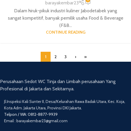
0
barayakembar23
Dalam hiruk-pikuk industri kuliner Jabodetabek yang
sangat kompetitif, banyak pemilik usaha Food & Beverage
(F&B...
CONTINUE READING
1
2
3
›
»
Perusahaan Sedot WC Tinja dan Limbah perusahaan Yang
Profesional di Jakarta dan Sekitarnya.
Jl.Inspeksi Kali Sunter II, Desa/Kelurahan Rawa Badak Utara, Kec. Koja,
Kota Adm. Jakarta Utara, Provinsi DKI Jakarta.
Telpon / WA: 0812-8877-9939
Email : barayakembar23@gmail.com