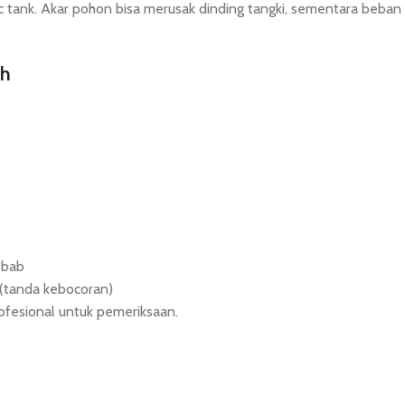
tic tank. Akar pohon bisa merusak dinding tangki, sementara beban
ah
ebab
 (tanda kebocoran)
ofesional untuk pemeriksaan.