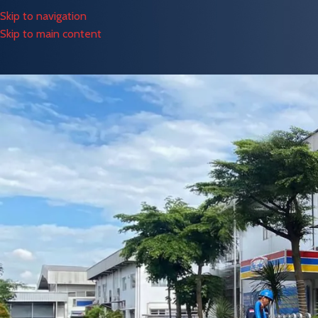
Skip to navigation
Skip to main content
TIPS &
7 Cara Merawat Septic Tan
Posted by
barayake
Cara merawat septic tank yang benar adalah kunci agar sistem s
pemilik rumah baru menyadari pentingnya perawatan setelah men