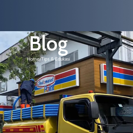
Blog
Home
Tips & Edukasi
 EDUKASI
k Agar Awet dan Tahan Lama
mbar23
On June 22, 2026
0
anitasi rumah Anda awet dan bebas masalah. Sayangnya, banyak
ghadapi masalah serius — seperti WC mampet, bau tidak sedap,