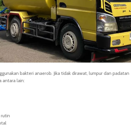
n rutin, septic tank bisa bertahan puluhan tahun.x
karta sejak 1996
, sering menemukan kondisi septic tank yang rusak
an pengalaman lapangan kami selama puluhan tahun untuk
?
gunakan bakteri anaerob. Jika tidak dirawat, lumpur dan padatan
antara lain:
rutin
otal