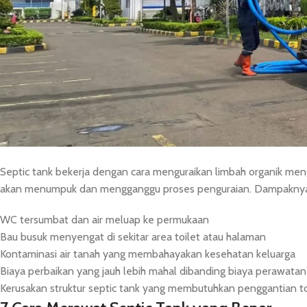
atau septic tank yang meluap. Padahal, dengan perawatan tepat da
Baraya Kembar, sebagai spesialis
jasa sedot WC dan sanitasi di Ja
akibat kurangnya perawatan. Artikel ini kami rangkum berdasark
membantu Anda merawat septic tank dengan benar.
Mengapa Perawatan Septic Tank Itu Penting
Septic tank bekerja dengan cara menguraikan limbah organik meng
akan menumpuk dan mengganggu proses penguraian. Dampaknya 
WC tersumbat dan air meluap ke permukaan
Bau busuk menyengat di sekitar area toilet atau halaman
Kontaminasi air tanah yang membahayakan kesehatan keluarga
Biaya perbaikan yang jauh lebih mahal dibanding biaya perawatan 
Kerusakan struktur septic tank yang membutuhkan penggantian t