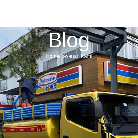
ome
Tentang Kami
Layanan Kami
Galeri
Kontak Kami
Blog
Blog
Home
Layanan Kami
ologi Tinggi