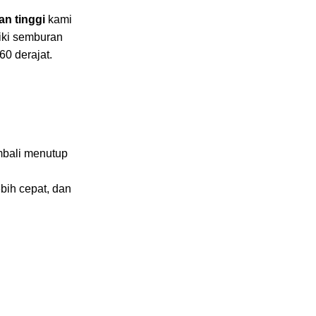
an tinggi
kami
iki semburan
0 derajat.
mbali menutup
bih cepat, dan