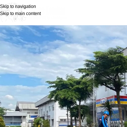
Skip to navigation
H
Skip to main content
Layanan Kami
Layanan Flushing Pipa Mampet Tekn
Posted by
barayakembar23
November 17, 2025
On November 13, 2025
0