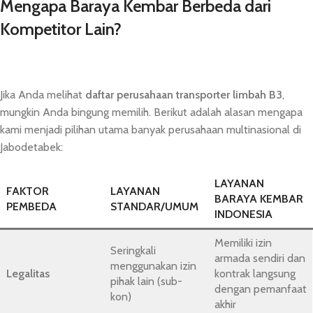
Mengapa Baraya Kembar Berbeda dari
Kompetitor Lain?
Jika Anda melihat
daftar perusahaan transporter limbah B3
,
mungkin Anda bingung memilih. Berikut adalah alasan mengapa
kami menjadi pilihan utama banyak perusahaan multinasional di
Jabodetabek:
LAYANAN
FAKTOR
LAYANAN
BARAYA KEMBAR
PEMBEDA
STANDAR/UMUM
INDONESIA
Memiliki izin
Seringkali
armada sendiri dan
menggunakan izin
Legalitas
kontrak langsung
pihak lain (sub-
dengan pemanfaat
kon)
akhir