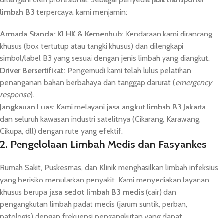
limbah B3
terpercaya, kami menjamin:
Armada Standar KLHK & Kemenhub:
Kendaraan kami dirancang
khusus (box tertutup atau tangki khusus) dan dilengkapi
simbol/label B3 yang sesuai dengan jenis limbah yang diangkut.
Driver Bersertifikat:
Pengemudi kami telah lulus pelatihan
penanganan bahan berbahaya dan tanggap darurat (
emergency
response
).
Jangkauan Luas:
Kami melayani
jasa angkut limbah B3 Jakarta
dan seluruh kawasan industri satelitnya (Cikarang, Karawang,
Cikupa, dll) dengan rute yang efektif.
2. Pengelolaan Limbah Medis dan Fasyankes
Rumah Sakit, Puskesmas, dan Klinik menghasilkan limbah infeksius
yang berisiko menularkan penyakit. Kami menyediakan layanan
khusus berupa
jasa sedot limbah B3 medis
(cair) dan
pengangkutan limbah padat medis (jarum suntik, perban,
patologis) dengan frekuensi pengangkutan yang dapat