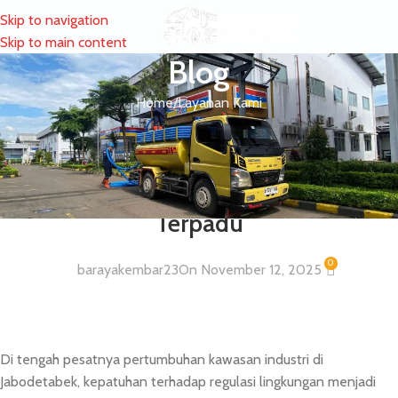
Skip to navigation
MENU
Skip to main content
Blog
Home
Layanan Kami
LAYANAN KAMI
Layanan Pengangkutan &
Manajemen Limbah B3 Industri
Terpadu
0
barayakembar23
On November 12, 2025
Di tengah pesatnya pertumbuhan kawasan industri di
Jabodetabek, kepatuhan terhadap regulasi lingkungan menjadi