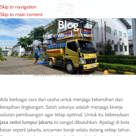
Skip to navigation
MENU
Skip to main content
Blog
Home
Wawasan Umum
WAWASAN UMUM
Layanan Sedot Lumpur Wilayah
Jakarta dan Sekitarnya
0
barayakembar23
On July 28, 2024
Ada berbagai cara dan usaha untuk menjaga kebersihan dan
kerapihan lingkungan. Salah satunya adalah menjaga kinerja
saluran pembuangan agar tetap optimal. Untuk itu, keberadaan
jasa sedot lumpur Jakarta
ini sangat dibutuhkan. Apalagi di kota
besar seperti Jakarta, ancaman banjir selalu datang setiap tahun.