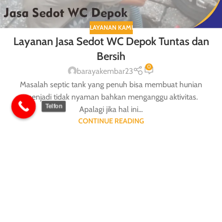
LAYANAN KAMI
Layanan Jasa Sedot WC Depok Tuntas dan
Bersih
0
barayakembar23
Masalah septic tank yang penuh bisa membuat hunian
menjadi tidak nyaman bahkan menganggu aktivitas.
Telfon
Apalagi jika hal ini...
CONTINUE READING
1
2
3
›
»
Perusahaan Sedot WC Tinja dan Limbah perusahaan Yang