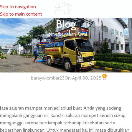
Skip to navigation
MENU
Skip to main content
Blog
Home
Layanan Kami
LAYANAN KAMI
Jasa Saluran Mampet Terbaik di
Bidangnya
0
barayakembar23
On April 30, 2025
Jasa saluran mampet
menjadi solusi buat Anda yang sedang
mengalami gangguan ini. Kondisi saluran mampet sendiri cukup
menganggu karena berdampak terhadap kesehatan serta
kebersihan lingkungan. Untuk mengatasi hal ini, masa dibutuhkan