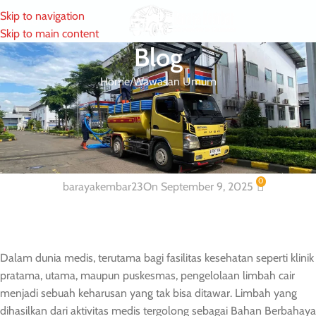
Skip to navigation
MENU
Skip to main content
Blog
Home
Wawasan Umum
WAWASAN UMUM
Estimasi Biaya Instalasi Pengolahan
Air Limbah Klinik
0
barayakembar23
On September 9, 2025
Dalam dunia medis, terutama bagi fasilitas kesehatan seperti klinik
pratama, utama, maupun puskesmas, pengelolaan limbah cair
menjadi sebuah keharusan yang tak bisa ditawar. Limbah yang
dihasilkan dari aktivitas medis tergolong sebagai Bahan Berbahaya