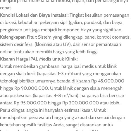
menjadi pilihan karena tahan korosi, ringan, dan pemasangannya
cepat.
Kondisi Lokasi dan Biaya Instalasi:
Tingkat kesulitan pemasangan
di lokasi, kebutuhan pekerjaan sipil (galian, pondasi), dan biaya
pengiriman unit juga menjadi komponen biaya yang signifikan.
Kelengkapan Fitur:
Sistem yang dilengkapi panel kontrol otomatis,
sistem desinfeksi (klorinasi atau UV), dan sensor pemantauan
online tentu akan memiliki harga yang lebih tinggi.
Kisaran Harga IPAL Medis untuk Klinik:
Untuk memberikan gambaran, harga ipal medis untuk klinik
dengan skala kecil (kapasitas 1-3 m³/hari) yang menggunakan
teknologi biofilter umumnya berada di kisaran Rp 45.000.000
hingga Rp 90.000.000. Untuk klinik dengan skala menengah
atau puskesmas (kapasitas 4-8 m³/hari), harganya bisa berkisar
antara Rp 95.000.000 hingga Rp 200.000.000 atau lebih.
Perlu diingat, angka ini hanyalah estimasi kasar. Untuk
mendapatkan penawaran harga yang akurat dan sesuai dengan
kebutuhan spesifik fasilitas Anda, sangat disarankan untuk