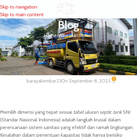
Skip to navigation
MENU
Skip to main content
Blog
Home
Wawasan Umum
WAWASAN UMUM
Panduan Teknis Ukuran Tangki
Septik Sesuai Standar Nasional
0
barayakembar23
On September 8, 2025
Memilih dimensi yang tepat sesuai
tabel ukuran septic tank
SNI
(Standar Nasional Indonesia) adalah langkah krusial dalam
perencanaan sistem sanitasi yang efektif dan ramah lingkungan.
Kesalahan dalam penentuan kapasitas tidak hanya berisiko