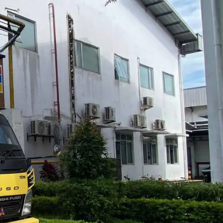
Categories
sinya
Blog
Layanan Kami
Tips & Edukasi
Wawasan Umum
Recent Posts
ggu ketika
elama
Jasa Sedot WC Kecamatan Cilincing,
Cepat & Harga Terjangkau
August 4, 2026
No Comments