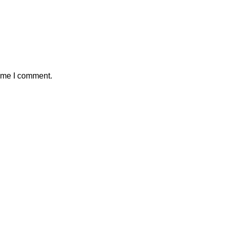
time I comment.
Kontak Marketing Kami
1.
+62812-8877-9939