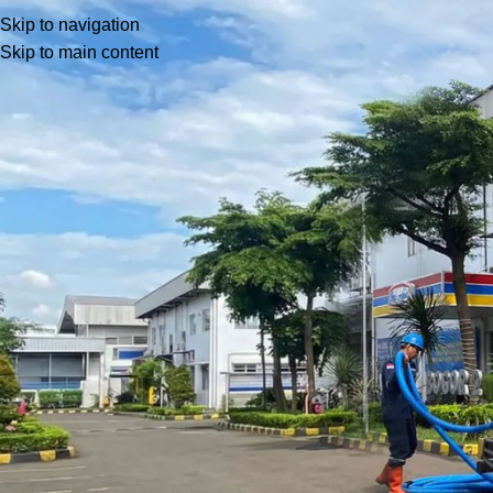
Blog
Skip to navigation
Skip to main content
Home
Blog
Blog
WC Mampet Setelah Ditinggal Mudi
Posted by
barayakembar23
March 30, 2026
On March 30, 2026
0
Momen pulang kampung atau mudik selalu membawa cerita bahag
Anda tiba di rumah dan mendapati WC atau saluran air tiba-ti
Padahal, sebelum ditinggalkan, toilet berfungsi dengan norm
beberapa waktu?