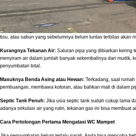
Penyebab WC Mampet Pasca Ditinggal Mudik
Ada beberapa alasan teknis mengapa saluran pembuangan ber
Sisa Kotoran yang Mengering (Mengerak):
Saat rumah diting
tisu, atau sabun yang sebelumnya belum tuntas terbilas akan
Kurangnya Tekanan Air:
Saluran pipa yang dibiarkan kering t
menyiram air dalam jumlah banyak sekembalinya dari mudik, k
penyumbatan total.
Masuknya Benda Asing atau Hewan:
Terkadang, saat rumah 
pembuangan, membawa kotoran, atau bahkan mati di dalam p
Septic Tank Penuh:
Jika usia septic tank sudah cukup lama 
adanya sirkulasi air yang rutin, tekanan gas ini bisa membua
Cara Pertolongan Pertama Mengatasi WC Mampet
Jika penyumbatan belum terlalu parah, Anda bisa mencoba bebe