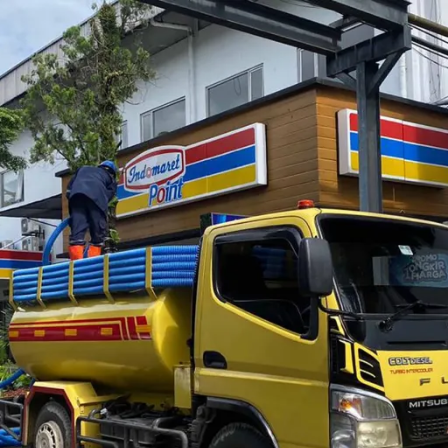
k? Ini Penyebab dan Cara Mengata
ia. Namun, tidak jarang kebahagiaan tersebut sedikit tergan
ba mampet dan mengeluarkan bau tidak sedap.
al. Lantas, mengapa WC bisa mampet setelah tidak digunakan s