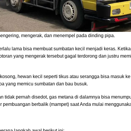
masalah setelah rumah dibiarkan kosong:
galkan, tidak ada aliran air yang membilas saluran pipa. Sisa-s
 mengering, mengerak, dan menempel pada dinding pipa.
erlalu lama bisa membuat sumbatan kecil menjadi keras. Ketika 
otoran yang mengerak tersebut gagal terdorong dan justru mem
kosong, hewan kecil seperti tikus atau serangga bisa masuk ke
ipa yang memicu sumbatan dan bau busuk.
dan tidak pernah disedot, gas metana di dalamnya bisa menump
t air pembuangan berbalik (mampet) saat Anda mulai menggunaka
rapa langkah awal berikut ini: