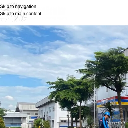
Skip to navigation
H
Skip to main content
Perusahaan Kantor Sedot W
Posted by
baray
Bukan hanya rumah dan hunian saja yang butuh layanan dari ja
dimanfaatkan untuk berbagai jenis bangunan termasuk gedung 
berpengalaman agar mendapatkan layanan terbaik dan tentunya