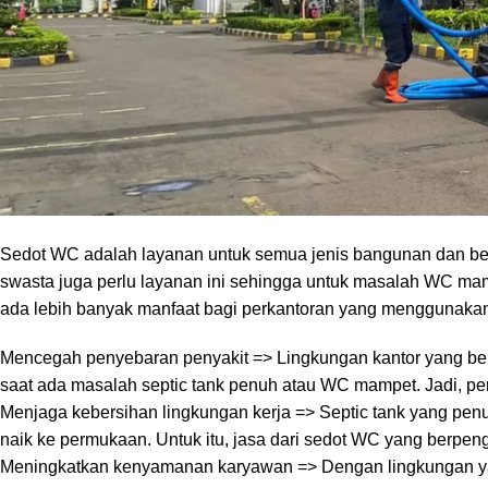
Jasa sedot WC yang digunakan untuk gedung perkantoran sen
yang baik saat kantor dan perusahaan bersih, rapi, dan tidak jor
gedung-gedung tempat usaha termasuk perkantoran.
Manfaat Penggunaan Sedot WC untuk Per
Sedot WC adalah layanan untuk semua jenis bangunan dan b
swasta juga perlu layanan ini sehingga untuk masalah WC mamp
ada lebih banyak manfaat bagi perkantoran yang menggunakan l
Mencegah penyebaran penyakit => Lingkungan kantor yang be
saat ada masalah septic tank penuh atau WC mampet. Jadi, pe
Menjaga kebersihan lingkungan kerja => Septic tank yang pe
naik ke permukaan. Untuk itu, jasa dari sedot WC yang berp
Meningkatkan kenyamanan karyawan => Dengan lingkungan yan