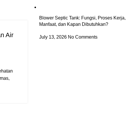
Blower Septic Tank: Fungsi, Proses Kerja,
Manfaat, dan Kapan Dibutuhkan?
WAWASAN UMUM
09
n Air
Panduan Aman Memastikan S
SEP
July 13, 2026
No Comments
Kosong dan Berfungsi 
Posted by
barayakembar23
sehatan
Memahami cara aman cek septic tank sud
smas,
pengetahuan krusial bagi setiap pemili
hanya untuk ...
CONTINUE READING