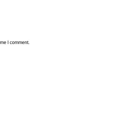
time I comment.
Kontak Marketing Kami
1.
+62812-8877-9939