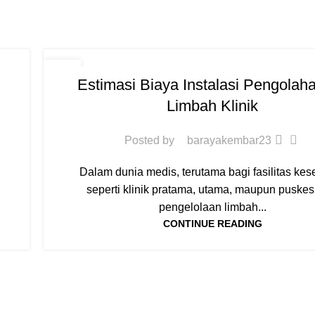
WAWASAN UMUM
09
Estimasi Biaya Instalasi Pengolaha
SEP
Limbah Klinik
0
Posted by
barayakembar23
Dalam dunia medis, terutama bagi fasilitas ke
seperti klinik pratama, utama, maupun puske
pengelolaan limbah...
CONTINUE READING