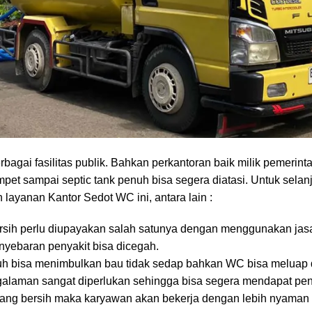
diri akan membawa berbagai manfaat. Salah satunya adalah m
ok. Maka dari itu, perawatan septic tank dan toilet sangat diper
kantoran
erbagai
fasilitas publik
. Bahkan perkantoran baik milik pemerint
et sampai septic tank penuh bisa segera diatasi. Untuk selan
ayanan Kantor Sedot WC ini, antara lain :
rsih perlu diupayakan salah satunya dengan menggunakan ja
nyebaran penyakit bisa dicegah.
nuh bisa menimbulkan bau tidak sedap bahkan WC bisa meluap 
engalaman sangat diperlukan sehingga bisa segera mendapat p
g bersih maka karyawan akan bekerja dengan lebih nyaman d