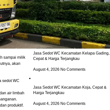
emberkan citra
Jasa Sedot WC Kecamatan Cilincing,
lukan untuk
Cepat & Harga Terjangkau
August 4, 2026
No Comments
Jasa Sedot WC Kecamatan Kelapa Gading,
ah sampai milik
Cepat & Harga Terjangkau
jutnya, akan
August 4, 2026
No Comments
sa sedot WC
Jasa Sedot WC Kecamatan Koja, Cepat &
Harga Terjangkau
dan air limbah
enanganan.
August 4, 2026
No Comments
an produktif.