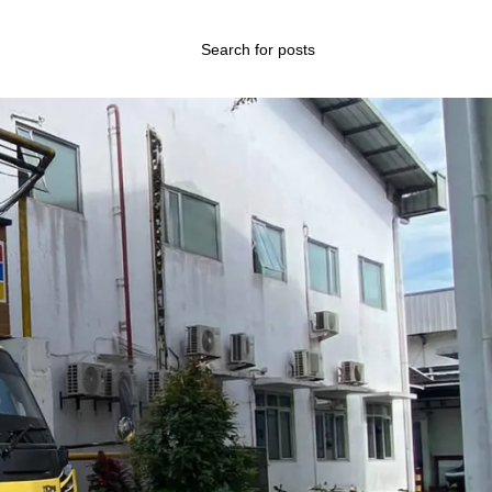
Categories
ap
Blog
Layanan Kami
Tips & Edukasi
Wawasan Umum
 bisa
Recent Posts
h