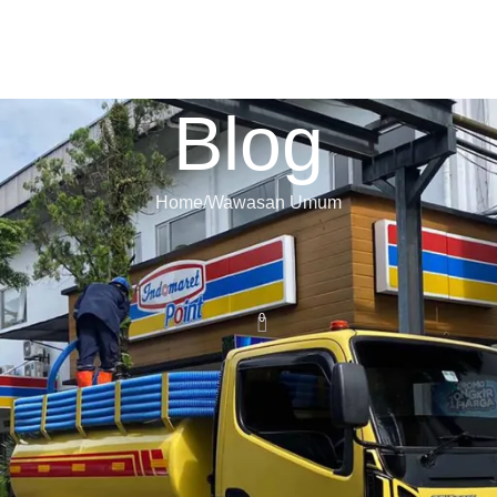
ome
Tentang Kami
Layanan Kami
Galeri
Kontak Kami
Blog
Blog
Home
Wawasan Umum
WAWASAN UMUM
C Profesional dan Layanan Lengk
0
akembar23
On February 24, 2025
sa sedot WC resmi dan terpercaya. Pasalnya, layanan ini juga
perkantoran. Untuk itu, temukan
Kantor Sedot WC
yang suda
 bukan tipu-tipu.