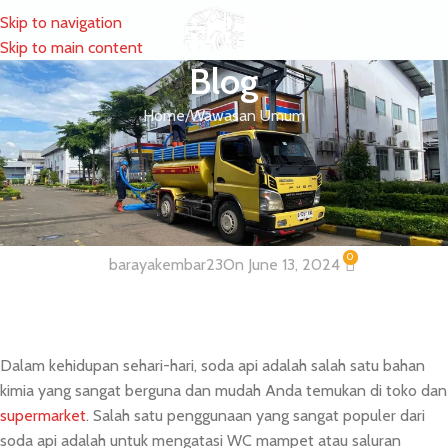
Skip to navigation
MENU
Skip to main content
Blog
Home
Wawasan Umum
WAWASAN UMUM
Efek Buruk Soda Api Bagi Saluran
Pembuangan
0
barayakembar23
On June 13, 2024
Dalam kehidupan sehari-hari, soda api adalah salah satu bahan
kimia yang sangat berguna dan mudah Anda temukan di toko dan
supermarket
. Salah satu penggunaan yang sangat populer dari
soda api adalah untuk mengatasi WC mampet atau saluran