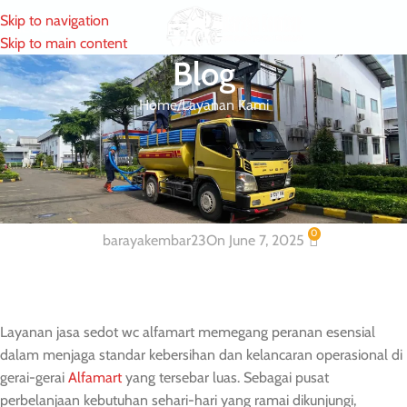
Skip to navigation
MENU
Skip to main content
Blog
Home
Layanan Kami
LAYANAN KAMI
Solusi Jasa Penyedotan WC dan
Septictank Alfamart
0
barayakembar23
On June 7, 2025
Layanan jasa sedot wc alfamart memegang peranan esensial
dalam menjaga standar kebersihan dan kelancaran operasional di
gerai-gerai
Alfamart
yang tersebar luas. Sebagai pusat
perbelanjaan kebutuhan sehari-hari yang ramai dikunjungi,