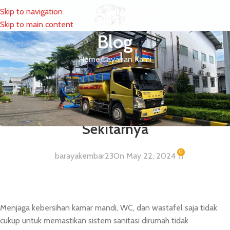
Skip to navigation
MENU
Skip to main content
Blog
Home
Layanan Kami
LAYANAN KAMI
Layanan Sedot WC dan Tinja
Wilayah Kayu Putih Pulomas dan
Sekitarnya
0
barayakembar23
On May 22, 2024
Menjaga kebersihan kamar mandi, WC, dan wastafel saja tidak
cukup untuk memastikan sistem sanitasi dirumah tidak