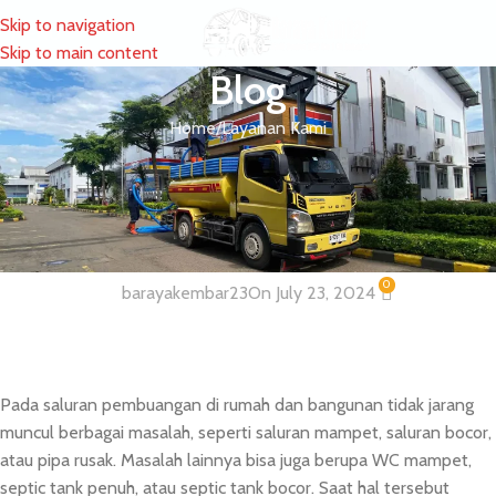
Skip to navigation
MENU
Skip to main content
Blog
Home
Layanan Kami
LAYANAN KAMI
Penyedia Armada Tanki Sedot WC
Jakarta Terpercaya
0
barayakembar23
On July 23, 2024
Pada saluran pembuangan di rumah dan bangunan tidak jarang
muncul berbagai masalah, seperti saluran mampet, saluran bocor,
atau pipa rusak. Masalah lainnya bisa juga berupa WC mampet,
septic tank penuh, atau septic tank bocor. Saat hal tersebut