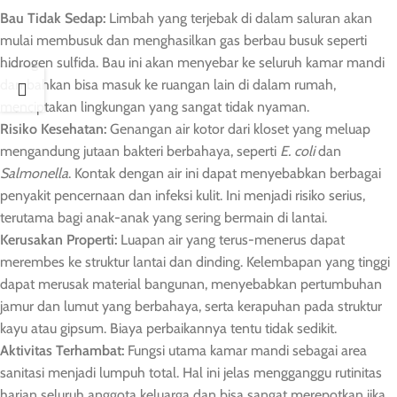
Bau Tidak Sedap:
Limbah yang terjebak di dalam saluran akan
mulai membusuk dan menghasilkan gas berbau busuk seperti
hidrogen sulfida. Bau ini akan menyebar ke seluruh kamar mandi
dan bahkan bisa masuk ke ruangan lain di dalam rumah,
menciptakan lingkungan yang sangat tidak nyaman.
Risiko Kesehatan:
Genangan air kotor dari kloset yang meluap
mengandung jutaan bakteri berbahaya, seperti
E. coli
dan
Salmonella
. Kontak dengan air ini dapat menyebabkan berbagai
penyakit pencernaan dan infeksi kulit. Ini menjadi risiko serius,
terutama bagi anak-anak yang sering bermain di lantai.
Kerusakan Properti:
Luapan air yang terus-menerus dapat
merembes ke struktur lantai dan dinding. Kelembapan yang tinggi
dapat merusak material bangunan, menyebabkan pertumbuhan
jamur dan lumut yang berbahaya, serta kerapuhan pada struktur
kayu atau gipsum. Biaya perbaikannya tentu tidak sedikit.
Aktivitas Terhambat:
Fungsi utama kamar mandi sebagai area
sanitasi menjadi lumpuh total. Hal ini jelas mengganggu rutinitas
harian seluruh anggota keluarga dan bisa sangat merepotkan jika