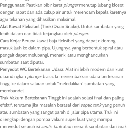
Penggunaan:
Pastikan bibir karet
plunger
menutup lubang kloset
dengan rapat dan ada cukup air untuk merendam kepala karetnya
agar tekanan yang dihasilkan maksimal.
Alat Kawat Fleksibel (Tirek/Drain Snake):
Untuk sumbatan yang
lebih dalam dan tidak terjangkau oleh
plunger
.
Cara Kerja:
Berupa kawat baja fleksibel yang dapat didorong
masuk jauh ke dalam pipa. Ujungnya yang berbentuk spiral atau
pengait dapat melubangi, menarik, atau menghancurkan
sumbatan saat diputar.
Penyedot WC Bertekanan Udara:
Alat ini lebih modern dan kuat
dibandingkan
plunger
biasa. Ia menembakkan udara bertekanan
tinggi ke dalam saluran untuk “meledakkan” sumbatan yang
membandel.
Truk Vakum Bertekanan Tinggi:
Ini adalah solusi final dan paling
efektif, terutama jika masalah berasal dari
septic tank
yang penuh
atau sumbatan yang sangat parah di jalur pipa utama. Truk ini
dilengkapi dengan pompa vakum super kuat yang mampu
menyedot seluruh isi
septic tank
atau menarik sumbatan dari jarak