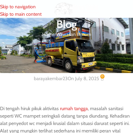
Skip to navigation
MENU
Skip to main content
Blog
Home
Wawasan Umum
WAWASAN UMUM
Mengenal Alat Penyedot WC : Fungsi,
Jenis dan Cara Mengatasi Sumbatan
0
barayakembar23
On July 8, 2025
Di tengah hiruk pikuk aktivitas
rumah tangga
, masalah sanitasi
seperti WC mampet seringkali datang tanpa diundang. Kehadiran
alat penyedot wc menjadi krusial dalam situasi darurat seperti ini.
Alat yang mungkin terlihat sederhana ini memiliki peran vital