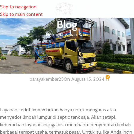
Skip to navigation
MENU
Skip to main content
Blog
Home
Layanan Kami
LAYANAN KAMI
Layanan Sedot Limbah Pasar
Wilayah Jakarta dan Sekitarnya
0
barayakembar23
On August 15, 2024
Layanan sedot limbah bukan hanya untuk menguras atau
menyedot limbah lumpur di septic tank saja. Akan tetapi,
keberadaan layanan ini juga bisa membantu penyedotan limbah
berbagai tempat usaha, termasuk pasar. Untuk itu, jika Anda ingin