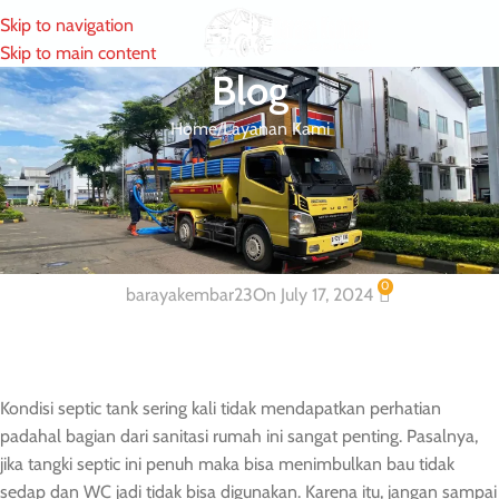
Skip to navigation
MENU
Skip to main content
Blog
Home
Layanan Kami
LAYANAN KAMI
Layanan Sedot WC dan Tinja Murah
Terpercaya
0
barayakembar23
On July 17, 2024
Kondisi septic tank sering kali tidak mendapatkan perhatian
padahal bagian dari sanitasi rumah ini sangat penting. Pasalnya,
jika tangki septic ini penuh maka bisa menimbulkan bau tidak
sedap dan WC jadi tidak bisa digunakan. Karena itu, jangan sampai