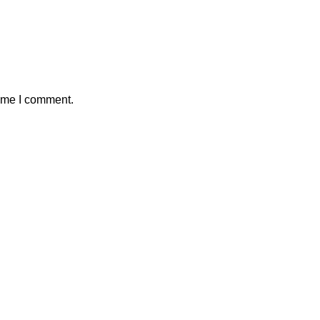
time I comment.
Kontak Marketing Kami
1.
+62812-8877-9939
2.
+62877-8181-4188