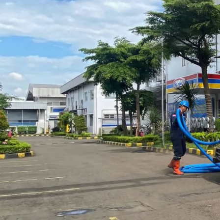
Layanan Solusi Pelancar
Posted by
barayakemba
Jika masalah WC mampet sudah terjadi, maka kegiatan sehari-har
yang meluap sampai ke lantai kamar mandi dan muncul
bau ti
terbaik dan terpercaya sebagai solusinya.
WC mampet sendiri sudah menjadi masalah yang umum dan seri
tank yang penuh. Maka dari itu, dengan menggunakan layana
yang terjadi.
Penyedia Layanan Solusi Pelancaran WC 