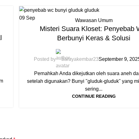
09
Sep
Wawasan Umum
Misteri Suara Kloset: Penyebab
l
Berbunyi Keras & Solusi
Posted by
barayakembar23
September 9, 202
Pernahkah Anda dikejutkan oleh suara aneh dari
um
setelah digunakan? Bunyi "gluduk-gluduk" yang mis
sering...
CONTINUE READING