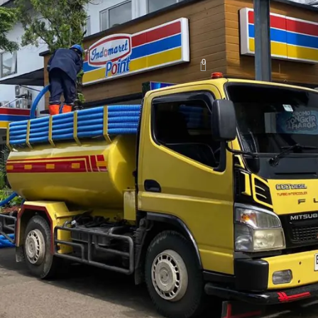
an WC Tersumbat Wilayah Jakarta
0
r23
August 19, 2024
On August 19, 2024
i bisa bisa tidak lancar. Belum lagi jika hal ini dibarengi de
dak sedap
. Maka dari itu, segera gunakan
solusi pelancaran
W
ng terjadi. Penyebabnya sangat beragam dan tidak selalu kar
n profesional, maka akan ada solusi sesuai dengan penyebab
Tersumbat Jakarta