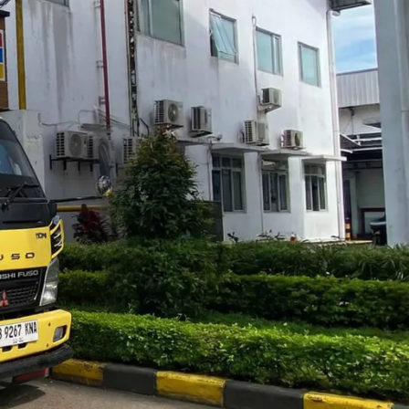
Blog
Layanan Kami
Tips & Edukasi
Wawasan Umum
Recent Posts
ngan air WC
C
tersumbat
Jasa Sedot WC Kecamatan Cilincing,
ena septic
Cepat & Harga Terjangkau
 WC mampet
August 4, 2026
No Comments
Jasa Sedot WC Kecamatan Kelapa Gading,