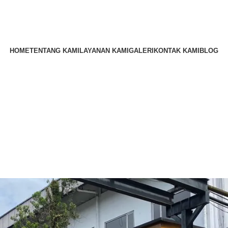
HOME
TENTANG KAMI
LAYANAN KAMI
GALERI
KONTAK KAMI
BLOG
Layanan Kami