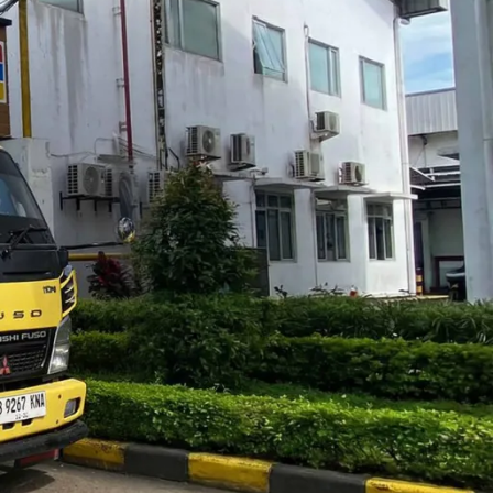
Blog
Layanan Kami
Tips & Edukasi
Wawasan Umum
RECENT POSTS
i
g
Jasa Sedot WC Kecamatan Cilincing,
n,
Cepat & Harga Terjangkau
August 4, 2026
No Comments
n