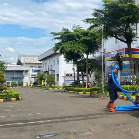
Tips dan Langkah Menjaga Pipa Sal
Posted by
barayakembar23
May 1, 2024
On May 1, 2024
0
Saluran air atau saluran pembuangan adalah salah satu bagian pen
ke dalam beberapa bagian, seperti halnya saluran limbah kloset, sa
Jika dirawat dengan baik saluran bisa mendukung lingkungan rumah 
akan membuat rumah jadi kumuh dan kurang sehat. Maka dari itu, k
bisa dengan mudah Anda praktekkan. Pasalnya, saluran bisa me
kapas, tisu, helaian rambut, sisa makanan, lemak bekas masak, dan
Di bawah ini ada beberapa cara untuk merawat saluran pembuan
tidak tersumbat, antara lain adalah :