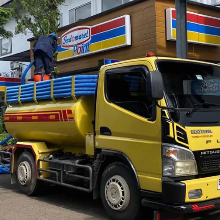
uran Pembuangan
ting dari sebuah rumah atau bangunan. Saluran air dirumah terbag
luran limbah air yaitu air bekas mandi atau bekas cuci.
yang bersih, sehat, dan tapi. Akan tetapi, jika tidak dirawat maka
etahui apa saja tips dan
cara merawat saluran pembuangan
yan
ngalami penyumbatan kerena beberapa sebab seperti ampas sabu
 lain sebagainya.
gan baik di rumah maupun gedung bangunan agar tetap lancar da