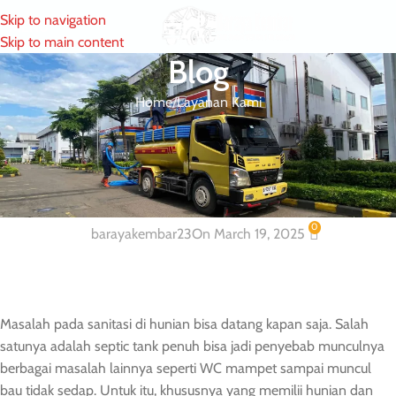
Skip to navigation
MENU
Skip to main content
Blog
Home
Layanan Kami
LAYANAN KAMI
Layanan Jasa Sedot Wc Bogor Resmi
Berpengalaman
0
barayakembar23
On March 19, 2025
Masalah pada sanitasi di hunian bisa datang kapan saja. Salah
satunya adalah septic tank penuh bisa jadi penyebab munculnya
berbagai masalah lainnya seperti WC mampet sampai muncul
bau tidak sedap. Untuk itu, khususnya yang memilii hunian dan