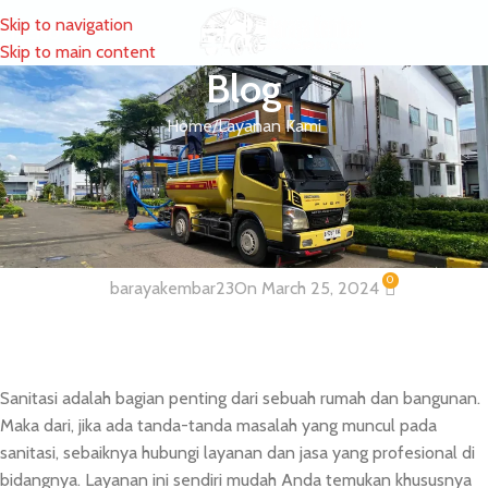
Skip to navigation
MENU
Skip to main content
Blog
Home
Layanan Kami
LAYANAN KAMI
Layanan Sedot WC dan Tinja
Wilayah Cilincing dan Sekitarnya
0
barayakembar23
On March 25, 2024
Sanitasi adalah bagian penting dari sebuah rumah dan bangunan.
Maka dari, jika ada tanda-tanda masalah yang muncul pada
sanitasi, sebaiknya hubungi layanan dan jasa yang profesional di
bidangnya. Layanan ini sendiri mudah Anda temukan khususnya