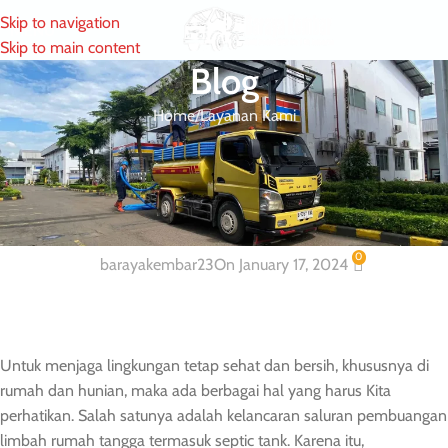
Skip to navigation
MENU
Skip to main content
Blog
Home
Layanan Kami
LAYANAN KAMI
Layanan Sedot WC dan Tinja Wilayah
Johar Baru dan Sekitarnya
0
barayakembar23
On January 17, 2024
Untuk menjaga lingkungan tetap sehat dan bersih, khususnya di
rumah dan hunian, maka ada berbagai hal yang harus Kita
perhatikan. Salah satunya adalah kelancaran saluran pembuangan
limbah rumah tangga termasuk septic tank. Karena itu,