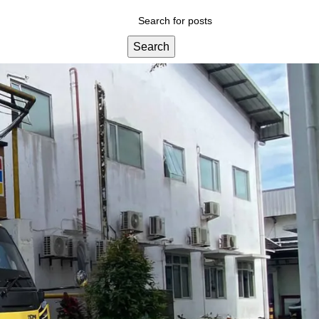
Search
Categories
Blog
Layanan Kami
Tips & Edukasi
Wawasan Umum
Recent Posts
iliki. Sering
mampet, pipa
g.