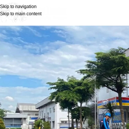
Skip to navigation
Skip to main content
Blog
Home
Layanan Kami
Layanan Kami
Layanan Sedot WC dan Tinja Wilay
Posted by
barayakembar23
August 11, 2024
On May 12, 2024
0
Lingkungan yang sehat harus diusahakan. Salah satunya denga
kali, Anda akan membutuhkan jasa sedot WC untuk mengatasi 
mampet, dan lain sebagainya. Apalagi di wilayah perkotaan y