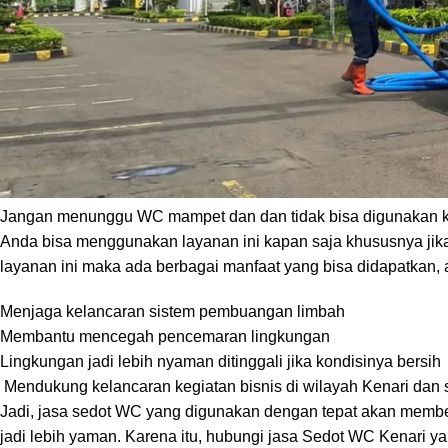
Salah satu solusi yang bisa Anda ambil untuk menjaga kebe
Kenari
terpercaya. Kenari sendiri merupakan sebuah kelurah
kampungkb.bkkbn.go.id, luas wilayah Kelurahan Kenari sekitar 
Penyedia Layanan Jasa Sedot WC Kelura
Jangan menunggu WC mampet dan dan tidak bisa digunakan ke
Anda bisa menggunakan layanan ini kapan saja khususnya jik
layanan ini maka ada berbagai manfaat yang bisa didapatkan, an
Menjaga kelancaran sistem pembuangan limbah
Membantu mencegah pencemaran lingkungan
Lingkungan jadi lebih nyaman ditinggali jika kondisinya bersih
Mendukung kelancaran kegiatan bisnis di wilayah Kenari dan 
Jadi, jasa sedot WC yang digunakan dengan tepat akan memb
jadi lebih yaman. Karena itu, hubungi jasa Sedot WC Kenari yan