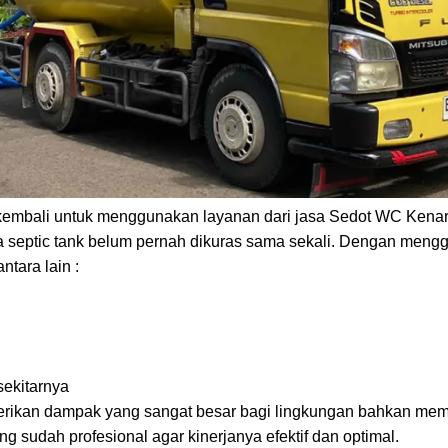
rsihan lingkungan rumah adalah dengan mengandalkan layanan
an yang ada di Kecamatan Senen,
Jakarta Pusat
. Berdasarkan da
91,4 hektar.
han Kenari
mbali untuk menggunakan layanan dari jasa Sedot WC Kenari
a septic tank belum pernah dikuras sama sekali. Dengan men
tara lain :
sekitarnya
erikan dampak yang sangat besar bagi lingkungan bahkan mem
g sudah profesional agar kinerjanya efektif dan optimal.