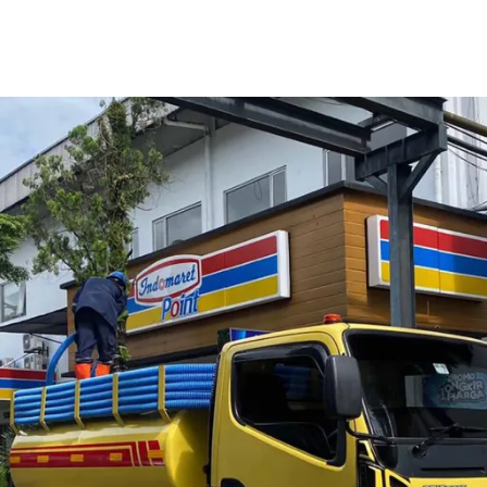
Home
Tentang Kami
Layanan Kami
Galeri
Kontak Kami
Blog
ah Kenari dan Sekitarnya
n menjaga sistem sanitasi di rumah dan bangunan yang Anda m
berbagai masalah yang muncul seperti septic tank penuh, WC 
ang padat penduduk, menjaga lingkungan menjadi sangat pentin