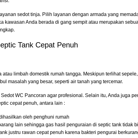
nsi.
i layanan sedot tinja. Pilih layanan dengan armada yang memad
i, jika kawasan Anda berada di gang sempit atau merupakan seb
engkap.
Septic Tank Cepat Penuh
a atau limbah domestik rumah tangga. Meskipun terlihat sepele
mbul masalah yang besar, seperti air tanah yang tercemar.
edot WC Pancoran agar profesional. Selain itu, Anda juga pe
tic cepat penuh, antara lain :
dihasilkan oleh penghuni rumah
 barang lain sehingga gas hasil penguraian di septic tank tidak b
ank justru rawan cepat penuh karena bakteri pengurai berkuran