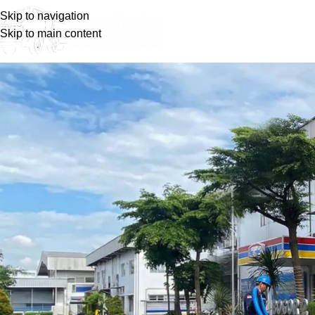
Skip to navigation
Skip to main content
Blog
Home
Layanan Kami
Layanan Kami
Layanan Sedot WC dan Tinja Wilay
Posted by
barayakembar23
July 10, 2024
On March 14, 2024
0