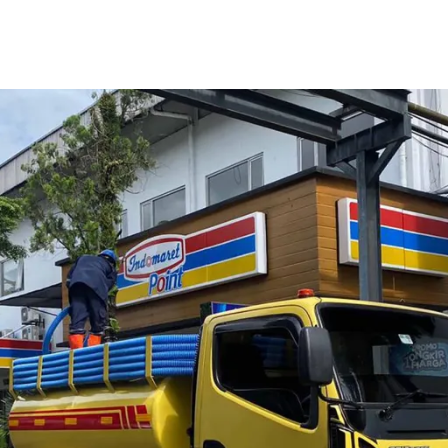
Home
Tentang Kami
Layanan Kami
Galeri
Kontak Kami
Blog
ah Pancoran dan Sekitarnya