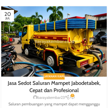
20
JUL
LAYANAN KAMI
Jasa Sedot Saluran Mampet Jabodetabek,
Cepat dan Profesional
0
barayakembar23
Saluran pembuangan yang mampet dapat mengganggu