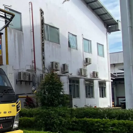
Categories
Blog
Layanan Kami
Tips & Edukasi
Wawasan Umum
Recent Posts
n cuka, serta
 terjadi,
Jasa Sedot WC Kecamatan Cilincing,
tiap wilayah.
Cepat & Harga Terjangkau
diri
August 4, 2026
No Comments