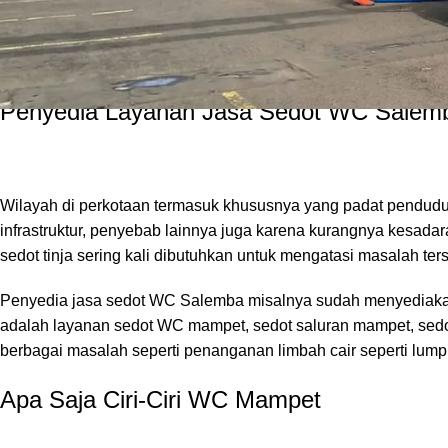
merupakan sebuah wilayah yang ada di Kecamatan Senen, Jaka
pada Rutan Lembaga Pemasyarakatan yang ada di sana. Di wil
Indonesia
.
Penyedia Layanan Jasa Sedot WC Salemb
Wilayah di perkotaan termasuk khususnya yang padat pendud
infrastruktur, penyebab lainnya juga karena kurangnya kesad
sedot tinja sering kali dibutuhkan untuk mengatasi masalah ter
Penyedia jasa sedot WC Salemba misalnya sudah menyediakan
adalah layanan sedot WC mampet, sedot saluran mampet, sedot 
berbagai masalah seperti penanganan limbah cair seperti lumpur 
Apa Saja Ciri-Ciri WC Mampet