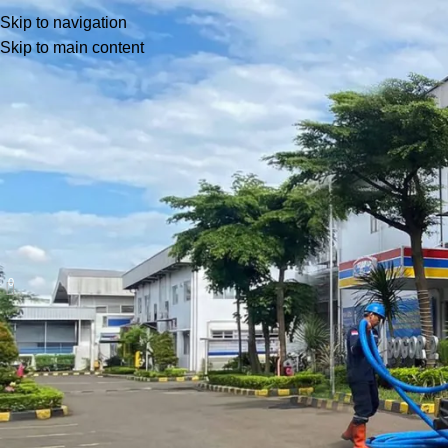
Blog
Skip to navigation
Skip to main content
Home
Layanan Kami
Layanan Kami
Layanan Sedot WC dan Tinja Wilay
Posted by
barayakembar23
August 11, 2024
On May 13, 2024
0
Apakah di rumah Anda ada WC mampet? Solusi yang mudah An
bisa menggunakan
soda api
. Namun jika belum efektif juga, bis
solusi yang bisa Anda ambil adalah dengan menggunakan jasa s
Misalnya saja untuk layanan
jasa Sedot
WC
Salemba
mudah A