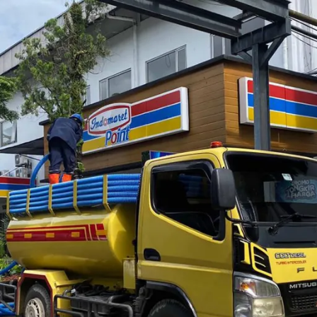
ah Salemba dan Sekitarnya
da lakukan adalah dengan menggunakan plunger, soda kue da
a jadi kondisi septic tank sudah penuh atau overload. Jika hal ini
edot tinja. Layanan ini sudah semakin mudah di temukan di se
nda hubungi kapan saja dengan layanan 24 jam. Selamba sen