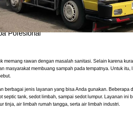
rta Pusat. Seringkali jika mendengat kata Salemba maka aka
ayah tersebut juga terkenal dengan kampus ternama yaitu
Univ
a Pofesional
uk memang rawan dengan masalah sanitasi. Selain karena kur
aran masyarakat membuang sampah pada tempatnya. Untuk itu, 
sebut.
 berbagai jenis layanan yang bisa Anda gunakan. Beberapa d
septic tank, sedot limbah, sampai sedot lumpur. Layanan ini 
tinja, air limbah rumah tangga, serta air limbah industri.