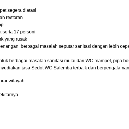
et segera diatasi
ah restoran
pp
serta 17 personil
nk yang rusak
menangani berbagai masalah seputar sanitasi dengan lebih cep
uk berbagai masalah sanitasi mulai dari WC mampet, pipa boco
enyediakan jasa Sedot WC Salemba terbaik dan berpengalaman
uran
wilayah
kitarnya