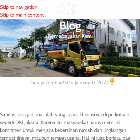
Skip to navigation
MENU
Skip to main content
Blog
Home
Layanan Kami
LAYANAN KAMI
Layanan Sedot WC dan Tinja Wilayah
Tanah Abang
0
barayakembar23
On January 17, 2024
Sanitasi bisa jadi masalah yang serius khususnya di perkotaan
seperti DKI Jakarta. Karena itu, masyarakat harus memiliki
komitmen untuk menjaga kebersihan rumah dan lingkungan
tempat tinggal maupun tempat usaha. Hal ini juga berlaku bagi