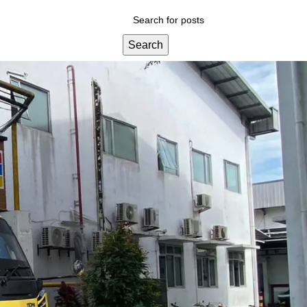
Search
Categories
Blog
Layanan Kami
Tips & Edukasi
Wawasan Umum
Recent Posts
ai septic
a Sedot WC
rkantoran,