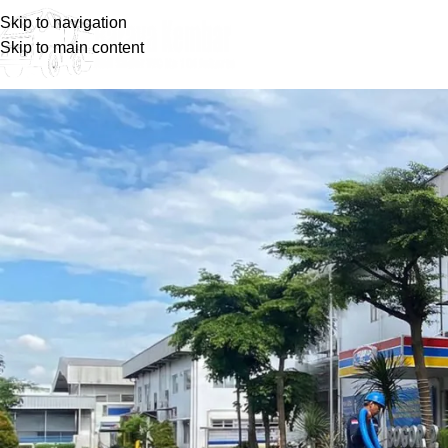
Skip to navigation
Skip to main content
Blog
Home
Wawasan Umum
Wawasan Umum
Layanan Jasa Sedot WC Tangsel T
Posted by
barayakembar23
March 19, 2025
On March 19, 2025
0
Untuk memastikan pelancaran di rumah sudah tepat dan optima
tanknya. Pasalnya, septic tank juga bisa bocor, penuh, sampai
Tangsel Tangerang
Selatan yang bisa Anda gunakan kapan sa