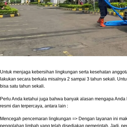
gedung bertingkat, sampai untuk bangunan instansi milik pemer
Tangerang Selatan atau sering disingkat menjadi Tangsel ini ad
kawasan
metropolitan
Jakarta Raya. Wilayah ini terdiri dari b
Serpong, Serpong Utara, Pondok Aren, dan Kecamatan Setu.
Mengapa Harus Menggunakan Jasa Sedot
Untuk menjaga kebersihan lingkungan serta kesehatan anggota
lakukan secara berkala misalnya 2 sampai 3 tahun sekali. Unt
bisa satu tahun sekali.
Perlu Anda ketahui juga bahwa banyak alasan mengapa Anda 
resmi dan terpercaya, antara lain :
Mencegah pencemaran lingkungan => Dengan layanan ini mak
pengolahan limbah yang telah disediakan pemerintah. Jadi, p