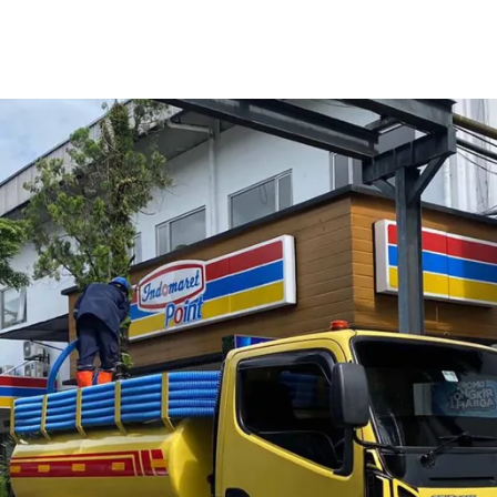
Home
Tentang Kami
Layanan Kami
Galeri
Kontak Kami
Blog
angerang Selatan 24 Jam
l maka jangan lewatkan untuk merawat saluran perpipaan samp
 merembes karena retak. Untuk itu, sudah ada layanan dari
Jas
ja. Layanan ini bisa digunakan untuk hunian rumah, gedung pe