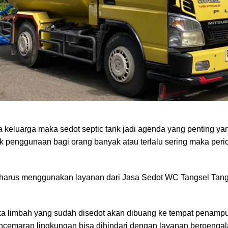
intah.
alah kota yang terletak di Provinsi Banten dan masih menjadi b
eberapa kecamatan seperti Ciputat, Ciputat Timur, Pamulang, Po
 WC Tangsel Tangerang Selatan
 keluarga maka sedot septic tank jadi agenda yang penting ya
uk penggunaan bagi orang banyak atau terlalu sering maka per
harus menggunakan layanan dari Jasa Sedot WC Tangsel Tang
a limbah yang sudah disedot akan dibuang ke tempat penamp
encemaran lingkungan bisa dihindari dengan layanan berpenga