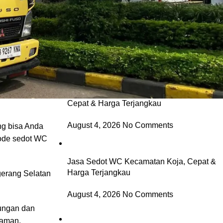
Jasa Sedot WC Kecamatan Cilincing,
Cepat & Harga Terjangkau
agian dari
ndok Aren,
August 4, 2026
No Comments
Jasa Sedot WC Kecamatan Kelapa Gading,
Cepat & Harga Terjangkau
August 4, 2026
No Comments
ng bisa Anda
iode sedot WC
Jasa Sedot WC Kecamatan Koja, Cepat &
Harga Terjangkau
erang Selatan
August 4, 2026
No Comments
ungan dan
laman.