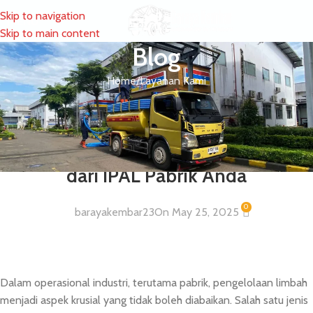
Skip to navigation
MENU
Skip to main content
Blog
Home
Layanan Kami
LAYANAN KAMI
Layanan Jasa dan Solusi Efektif
Penanganan Limbah Oli Bekas B3
dari IPAL Pabrik Anda
0
barayakembar23
On May 25, 2025
Dalam operasional industri, terutama pabrik, pengelolaan limbah
menjadi aspek krusial yang tidak boleh diabaikan. Salah satu jenis