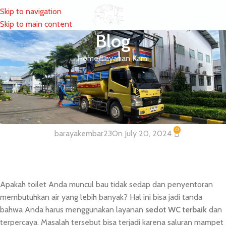
Skip to navigation
MENU
Skip to main content
Blog
Home
Layanan Kami
LAYANAN KAMI
Layanan Sedot WC dan Tinja Terbaik
Profesional
0
barayakembar23
On July 20, 2024
Apakah toilet Anda muncul bau tidak sedap dan penyentoran
membutuhkan air yang lebih banyak? Hal ini bisa jadi tanda
bahwa Anda harus menggunakan layanan
sedot WC terbaik
dan
terpercaya. Masalah tersebut bisa terjadi karena saluran mampet