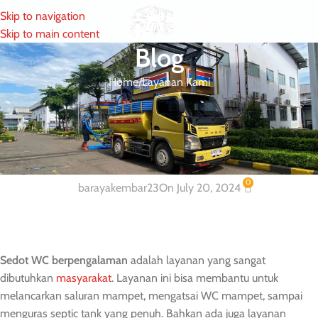
Skip to navigation
MENU
Skip to main content
Blog
Home
Layanan Kami
LAYANAN KAMI
Layanan Sedot WC dan Tinja
Berpengalaman dan Terbaik
0
barayakembar23
On July 20, 2024
S
edot
WC
berpengalaman
adalah layanan yang sangat
dibutuhkan
masyarakat
. Layanan ini bisa membantu untuk
melancarkan saluran mampet, mengatsai WC mampet, sampai
menguras septic tank yang penuh. Bahkan ada juga layanan