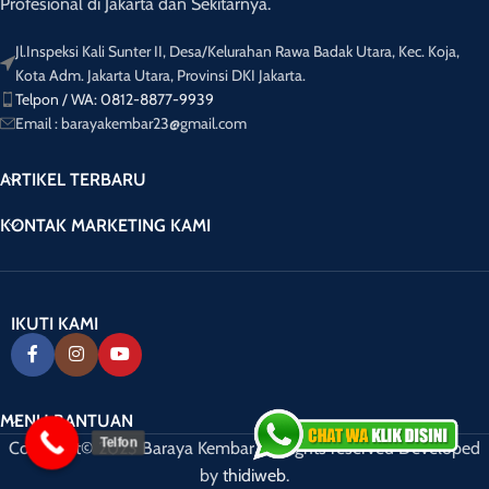
Profesional di Jakarta dan Sekitarnya.
Jl.Inspeksi Kali Sunter II, Desa/Kelurahan Rawa Badak Utara, Kec. Koja,
Kota Adm. Jakarta Utara, Provinsi DKI Jakarta.
Telpon / WA: 0812-8877-9939
Email : barayakembar23@gmail.com
ARTIKEL TERBARU
KONTAK MARKETING KAMI
IKUTI KAMI
MENU BANTUAN
Telfon
Copyright© 2023 Baraya Kembar. All rights reserved Developed
by
thidiweb
.