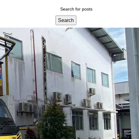
Search
Categories
Blog
Layanan Kami
Tips & Edukasi
Wawasan Umum
Recent Posts
 WC yang sudah
at yang
ng sesuai