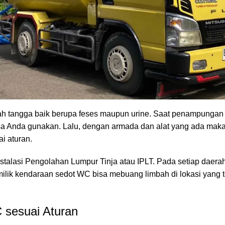
sih dan sehat. Selain itu, pembuangan limbah sedot WC juga su
 yang penasaran dimana tempat pembuangan limbah sedot tinja
dot WC
h tangga baik berupa feses maupun urine. Saat penampungan 
a Anda gunakan. Lalu, dengan armada dan alat yang ada maka
 aturan.
nstalasi Pengolahan Lumpur Tinja atau
IPLT
. Pada setiap daera
emilik kendaraan sedot WC bisa mebuang limbah di lokasi yang 
sesuai Aturan