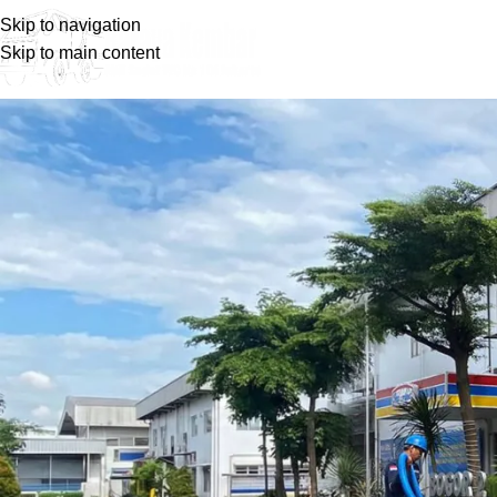
Skip to navigation
Skip to main content
Blog
Home
Wawasan Umum
Wawasan Umum
Kemana Tempat Pembuangan Limb
Posted by
barayakembar23
February 22, 2025
On February 22, 2025
0
Masalah pada toilet atau WC sering kali terjadi karena septic
resmi adalah solusinya. Dengan kendaraan dan juga alat yang
seharusnya sehingga tidak menimbulkan pencemaran lingkung