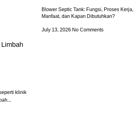
Blower Septic Tank: Fungsi, Proses Kerja,
Manfaat, dan Kapan Dibutuhkan?
09
Sep
July 13, 2026
No Comments
Wawasan Umum
r Limbah
Panduan Aman Memastikan Septi
dan Berfungsi Baik
Posted by
barayakembar23
September 9, 2025
0
eperti klinik
Memahami cara aman cek septic tank sudah k
ah...
pengetahuan krusial bagi setiap pemilik ruma
...
Continue reading