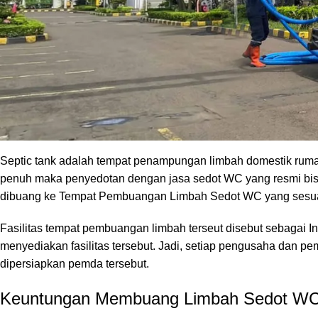
aturan?
Hal di atas sangat penting sehingga lingkungan bisa tetap ber
pemerintah daerah setempat. Meskipun demikian masih banyak
Kemana Tempat Pembuangan Limbah Se
Septic tank adalah tempat penampungan limbah domestik ruma
penuh maka penyedotan dengan jasa sedot WC yang resmi bis
dibuang ke Tempat Pembuangan Limbah Sedot WC yang sesuai
Fasilitas tempat pembuangan limbah terseut disebut sebagai I
menyediakan fasilitas tersebut. Jadi, setiap pengusaha dan p
dipersiapkan pemda tersebut.
Keuntungan Membuang Limbah Sedot WC 