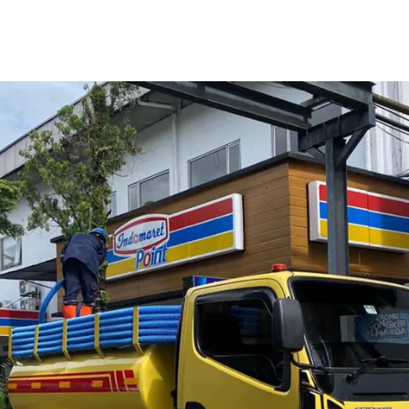
Home
Tentang Kami
Layanan Kami
Galeri
Kontak Kami
Blog
ah Sedot WC yang Aman
 tank penuh. Saat hal ini terjadi maka menggunakan jasa sedot
 memadai maka limbah tinja akan disedot dan dibuang ke temp
an. lalu, kemana
Tempat Pembuangan Limbah Sedot WC
ya