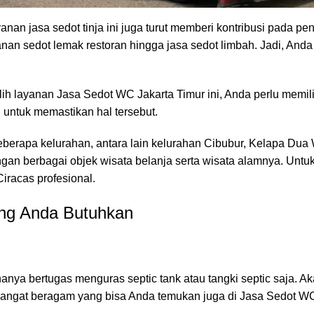
nan jasa sedot tinja ini juga turut memberi kontribusi pada p
yanan sedot lemak restoran hingga jasa sedot limbah. Jadi, And
ilih layanan
Jasa Sedot
WC
Jakarta Timur ini, Anda perlu memi
n untuk memastikan hal tersebut.
beberapa kelurahan, antara lain kelurahan Cibubur, Kelapa Dua
gan berbagai objek wisata belanja serta wisata alamnya. Untu
C
i
racas
profesional.
ang Anda Butuhkan
ya bertugas menguras septic tank atau tangki septic saja. Aka
 sangat beragam yang bisa Anda temukan juga di
Jasa Sedot
W