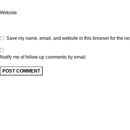
Website
Save my name, email, and website in this browser for the ne
Notify me of follow-up comments by email.
Artikel Terbaru
Perusahaan Sedot WC Tinja dan Limbah
perusahaan Yang Profesional di Jakarta
Jasa Sedot WC
dan Sekitarnya.
Cepat & Harga
Jl.Inspeksi Kali Sunter II,
August 4, 202