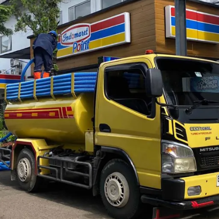
ah Ciracas dan Sekitarnya
imana menjadi pusat kegiatan ekonomi dan pemerintahan. Wilaya
suk wilayah Ciracas. Wilayah ini ada di Kota
Jakarta Timur
da
n lingkungan tentunya jadi hal penting untuk diperhatikan. Unt
ka ada masalah pada sanitasi di rumah atau lingkungan tempat 
tank penuh, saluran tersumbat, dan lain sebagainya.
s
dan Sekitarnya Terpercaya