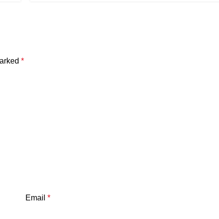
marked
*
Email
*