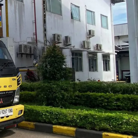
Blog
Layanan Kami
Tips & Edukasi
Wawasan Umum
Recent Posts
h-wilayah di
n menjadi
Jasa Sedot WC Kecamatan Cilincing,
uk itu, Anda
Cepat & Harga Terjangkau
tinggal Anda.
August 4, 2026
No Comments
Jasa Sedot WC Kecamatan Kelapa Gading,