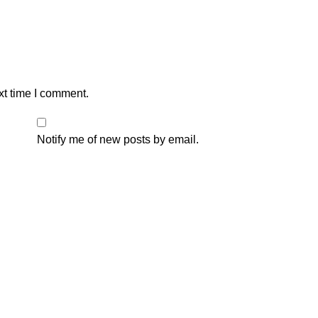
xt time I comment.
Notify me of new posts by email.
Kontak Marketing Kami
1.
+62812-8877-9939
2.
+62877-8181-4188
 Kecamatan Cilincing,
 Terjangkau
6
No Comments