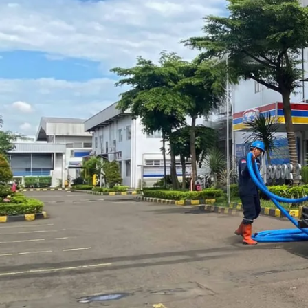
Layanan Sedot WC dan Tinja Wilay
Posted by
barayakembar23
July 9, 2024
On February 20, 2024
0
Jakarta adalah salah satu tempat paling sibuk di Indonesia d
dalamnya menjadi bagian penting dari ibukota Indonesia, terma
memiliki luas wilayah sekitar 1.608 Ha.
Sebagai salah satu wilayah di ibukota, kebersihan dan kesehata
akan membutuhkan
Jasa Sedot
WC
C
i
racas
sebagai solusi ji
Beberapa masalah yang bisa diatasi adalah WC mampet, septic 
Penyedia Layanan
Jasa Sedot
WC
C
i
raca