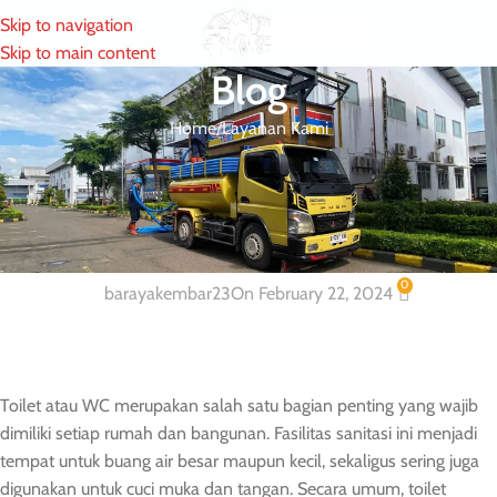
Skip to navigation
MENU
Skip to main content
Blog
Home
Layanan Kami
LAYANAN KAMI
Layanan Sedot WC dan Tinja Wilayah
Duren Sawit dan Sekitarnya
0
barayakembar23
On February 22, 2024
Toilet atau WC merupakan salah satu bagian penting yang wajib
dimiliki setiap rumah dan bangunan. Fasilitas sanitasi ini menjadi
tempat untuk buang air besar maupun kecil, sekaligus sering juga
digunakan untuk cuci muka dan tangan. Secara umum, toilet