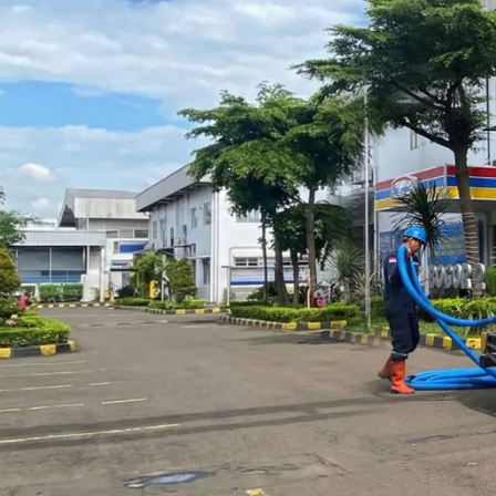
Layanan Sedot WC dan Tinja Wilay
Posted by
barayakembar23
July 30, 2024
On April 22, 2024
0
Perawatan rumah yang baik bukan hanya tentang interior atau ek
ada kerusakan pada sanitasi dirumah atau bangunan maka bi
bisa menimbulkan bau tidak sedap atau mencemari lingkungan se
bisa menggunakan
Jasa Sedot WC Jelambar
terbaik.
Jelambar sendiri merupakan sebuah kelurahan yang ada di K
barat.jakarta.go.id, jumlah penduduknya sekitar 36,206 jiwa d
Ha.