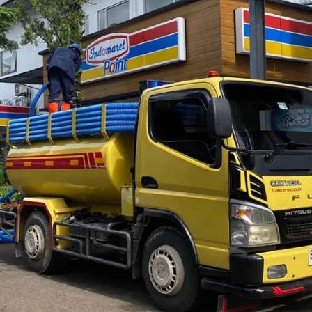
ah Jelambar dan Sekitarnya
steriornya saja, akan tetapi juga termasuk sistem sanitasinya.
sa menimbulkan berbagai masalah. Misalnya saluran atau WC 
kitar. Maka dari itu, bagi Anda yang tinggal di sekitar Jakart
ecamatan Grogol Petamburan,
Jakarta Barat
. Berdasarkan inform
an jumlah KK nya adalah 12.277. Untuk luas wilayahnya sendiri