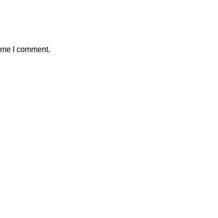
time I comment.
Kontak Marketing Kami
1.
+62812-8877-9939
2.
+62877-8181-4188
 Kecamatan Cilincing,