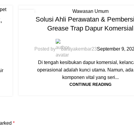
Wawasan Umum
09
Solusi Ahli Perawatan & Pembers
,
SEP
Grease Trap Dapur Komersial
Posted by
barayakembar23
September 9, 20
Di tengah kesibukan dapur komersial, kelan
u
operasional adalah kunci utama. Namun, ada
ir
komponen vital yang seri...
CONTINUE READING
marked
*