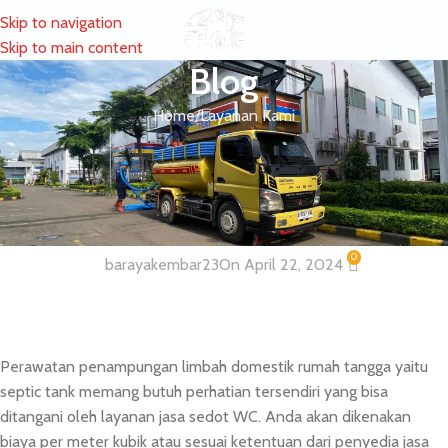
Skip to navigation
MENU
Skip to main content
Blog
Home
Layanan Kami
LAYANAN KAMI
Layanan Sedot WC dan Tinja
Wilayah Glodok dan Sekitarnya
0
barayakembar23
On April 22, 2024
Perawatan penampungan limbah domestik rumah tangga yaitu
septic tank memang butuh perhatian tersendiri yang bisa
ditangani oleh layanan jasa sedot WC. Anda akan dikenakan
biaya per meter kubik atau sesuai ketentuan dari penyedia jasa