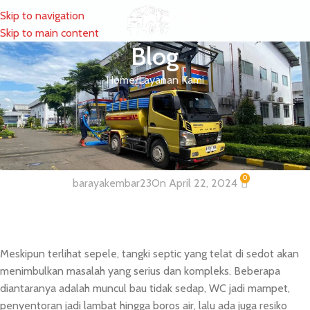
Skip to navigation
MENU
Skip to main content
Blog
Home
Layanan Kami
LAYANAN KAMI
Layanan Sedot WC dan Tinja
Wilayah Roxy Mas dan Sekitarnya
0
barayakembar23
On April 22, 2024
Meskipun terlihat sepele, tangki septic yang telat di sedot akan
menimbulkan masalah yang serius dan kompleks. Beberapa
diantaranya adalah muncul bau tidak sedap, WC jadi mampet,
penyentoran jadi lambat hingga boros air, lalu ada juga resiko