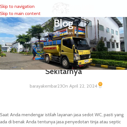
Skip to navigation
MENU
Skip to main content
Blog
Home
Layanan Kami
LAYANAN KAMI
Layanan Sedot WC dan Tinja
Wilayah Kedoya Daanmogot dan
Sekitarnya
0
barayakembar23
On April 22, 2024
Saat Anda mendengar istilah layanan jasa sedot WC, pasti yang
ada di benak Anda tentunya jasa penyedotan tinja atau septic