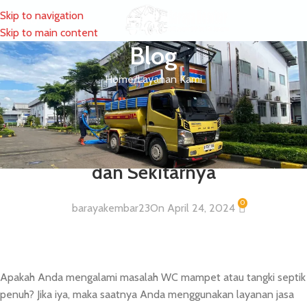
Skip to navigation
MENU
Skip to main content
Blog
Home
Layanan Kami
LAYANAN KAMI
Layanan Sedot WC dan Tinja
Wilayah Tebet Pancoran & Mampang
dan Sekitarnya
0
barayakembar23
On April 24, 2024
Apakah Anda mengalami masalah WC mampet atau tangki septik
penuh? Jika iya, maka saatnya Anda menggunakan layanan jasa